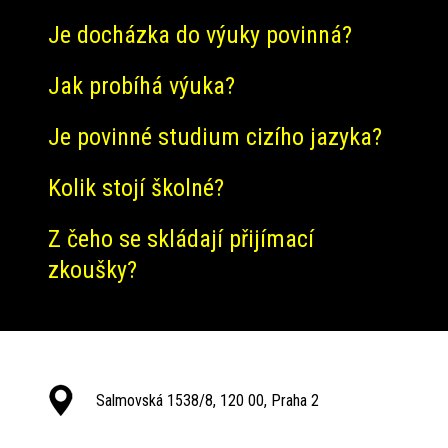
Je docházka do výuky povinná?
Jak probíhá výuka?
Je povinné studium cizího jazyka?
Kolik stojí školné?
Z čeho se skládají přijímací
zkoušky?
Salmovská 1538/8, 120 00, Praha 2