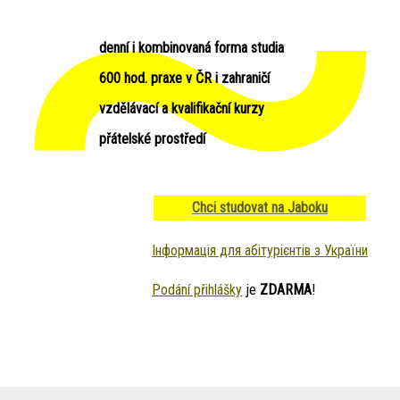
denní i kombinovaná forma studia
600 hod. praxe v ČR i zahraničí
vzdělávací a kvalifikační kurzy
přátelské prostředí
Chci studovat na Jaboku
Інформація для абітурієнтів з України
Podání přihlášky
je
ZDARMA
!