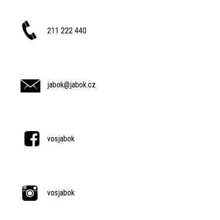
211 222 440
jabok@jabok.cz
vosjabok
vosjabok