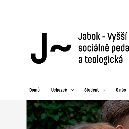
Domů
Uchazeč
Student
O nás