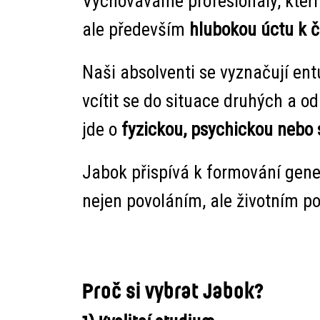
Vychováváme profesionály, kteří
ale především
hlubokou úctu k č
Naši absolventi se vyznačují en
vcítit se do situace druhých a od
jde o
fyzickou, psychickou nebo 
Jabok přispívá k
formování gene
nejen povoláním, ale životním p
Proč si vybrat Jabok?