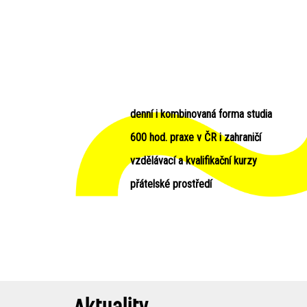
denní i kombinovaná forma studia
600 hod. praxe v ČR i zahraničí
vzdělávací a kvalifikační kurzy
přátelské prostředí
Aktuality