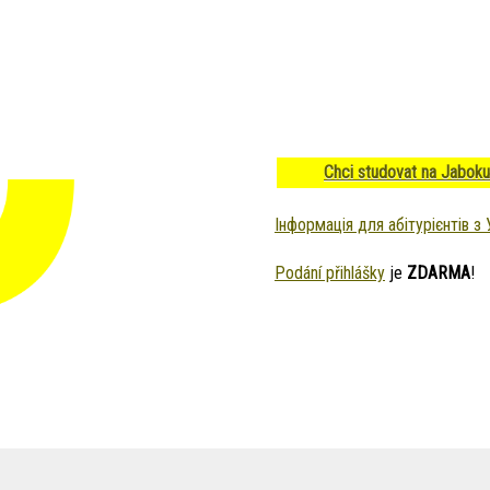
Chci studovat na Jaboku
Інформація для абітурієнтів з 
Podání přihlášky
je
ZDARMA
!