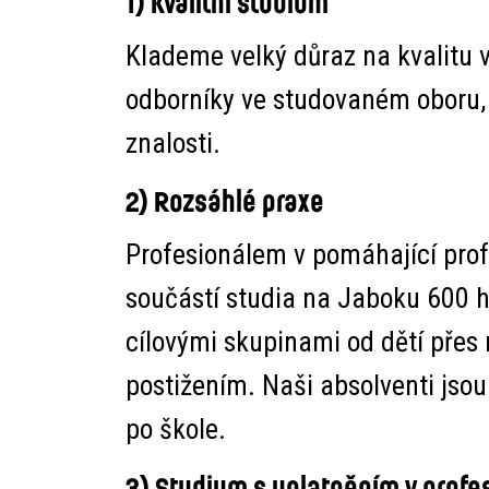
1) Kvalitní studium
Klademe velký důraz na kvalitu v
odborníky ve studovaném oboru, 
znalosti.
2) Rozsáhlé praxe
Profesionálem v pomáhající prof
součástí studia na Jaboku 600 h
cílovými skupinami od dětí přes m
postižením. Naši absolventi jsou
po škole.
3) Studium s uplatněním v profes