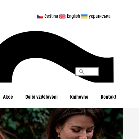
čeština
English
українська
Vyhledávání
Search
Akce
Další vzdělávání
Knihovna
Kontakt