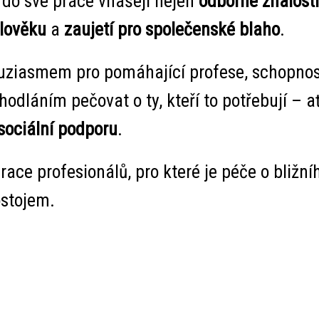
 do své práce vnášejí nejen
odborné znalosti
lověku
a
zaujetí pro společenské blaho
.
tuziasmem pro pomáhající profese, schopnos
hodláním pečovat o ty, kteří to potřebují – a
sociální podporu
.
race
profesionálů, pro které je péče o bližní
ostojem.