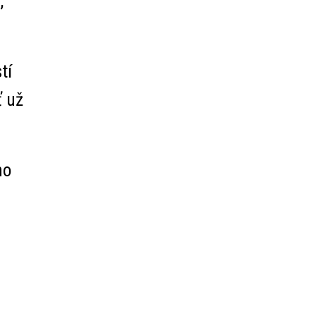
,
tí
ť už
ho