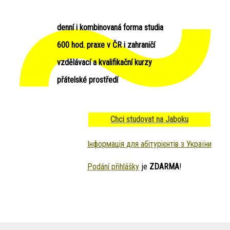
denní i kombinovaná forma studia
600 hod. praxe v ČR i zahraničí
vzdělávací a kvalifikační kurzy
přátelské prostředí
Chci studovat na Jaboku
Інформація для абітурієнтів з України
Podání přihlášky
je
ZDARMA
!