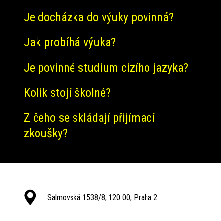
Je docházka do výuky povinná?
Jak probíhá výuka?
Je povinné studium cizího jazyka?
Kolik stojí školné?
Z čeho se skládají přijímací
zkoušky?
Salmovská 1538/8, 120 00, Praha 2