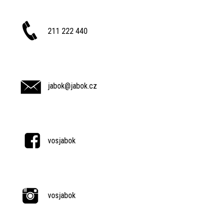
211 222 440
jabok@jabok.cz
vosjabok
vosjabok