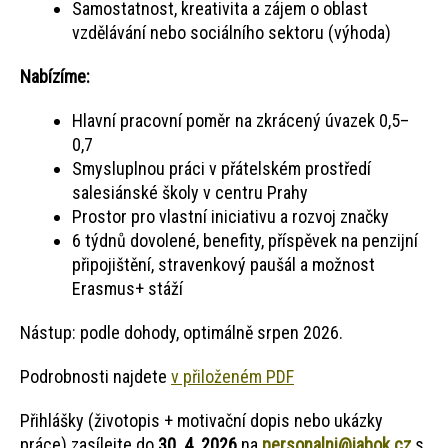
Samostatnost, kreativita a zájem o oblast
vzdělávání nebo sociálního sektoru (výhoda)
Nabízíme:
Hlavní pracovní poměr na zkrácený úvazek 0,5–
0,7
Smysluplnou práci v přátelském prostředí
salesiánské školy v centru Prahy
Prostor pro vlastní iniciativu a rozvoj značky
6 týdnů dovolené, benefity, příspěvek na penzijní
připojištění, stravenkový paušál a možnost
Erasmus+ stáží
Nástup: podle dohody, optimálně srpen 2026.
Podrobnosti najdete
v přiloženém PDF
Přihlášky (životopis + motivační dopis nebo ukázky
práce) zasílejte do
30. 4. 2026
na
personalni@jabok.cz
s