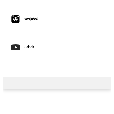
vosjabok
Jabok