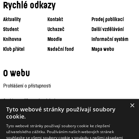
Rychlé odkazy
Aktuality
Kontakt
Prodej publikací
Student
Uchazeč
Další vzdělávání
Knihovna
Moodle
Informační systém
Klub přátel
Nadační fond
Mapa webu
O webu
Prohlášení o přístupnosti
Archiv staršího webu Jaboku
×
Tyto webové stránky používají soubory
cookie.
Tyto webové stránky používají soubory cookie ke zlepšení
uživatelského zážitku. Používáním našich webových stránek
souhlasíte se všemi soubory cookie v souladu s našimi zásadami