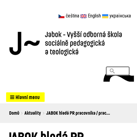
čeština
English
українська
Vyhledá
Search
Hlavní menu
Breadcrumbs
You
Domů
Aktuality
JABOK hledá PR pracovníka / prac...
are
here:
JABOK hledá PR