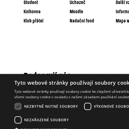
Student
Uchazeč
Další v
Knihovna
Moodle
Inform
Klub přátel
Nadační fond
Mapa 
Podporují nás
Tyto webové stránky používají soubory cook
Tyto webové stránky používají soubory cookie ke zlepšení uživatels
všemi soubory cookie v souladu s našimi zásadami používání soubo
NEZBYTNĚ NUTNÉ SOUBORY
VÝKONOVÉ SOUBO
NEZAŘAZENÉ SOUBORY