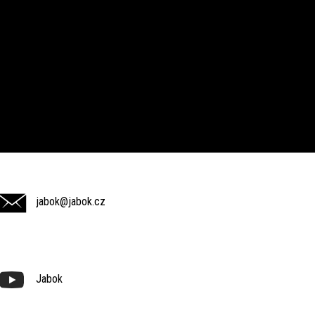
jabok@jabok.cz
Jabok