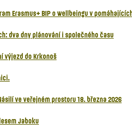
ram Erasmus+ BIP o wellbeingu v pomáhajících
ch: dva dny plánování i společného času
í výjezd do Krkonoš
ici.
ásilí ve veřejném prostoru 18. března 2026
Plesem Jaboku