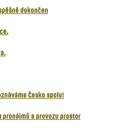
úspěšně dokončen
áce.
ka.
poznáváme Česko spolu!
 pronájmů a provozu prostor