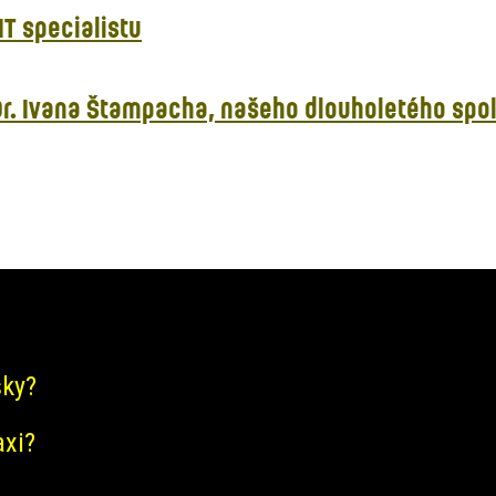
T specialistu
. Ivana Štampacha, našeho dlouholetého spolu
šky?
axi?