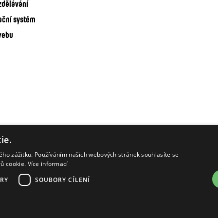
zdělávání
ační systém
webu
ie.
kého zážitku. Používáním našich webových stránek souhlasíte se
rů cookie.
Více informací
RY
SOUBORY CÍLENÍ