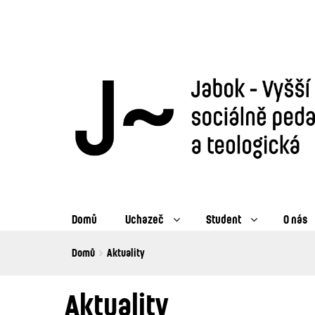
Domů
Uchazeč
Student
O nás
Breadcrumbs
You
Domů
Aktuality
are
here:
Aktuality