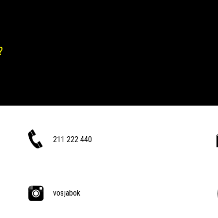
?
211 222 440
vosjabok