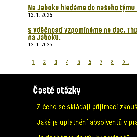
Na Jaboku hledáme do našeho týmu I
13. 1. 2026
S vděčností vzpomínáme na doc. ThDr
na Jaboku.
12. 1. 2026
Pagination
Aktuální
1
Page
2
Page
3
Page
4
Page
5
Page
6
Page
7
Page
8
Page
9
…
stránka
Časté otázky
Z čeho se skládají přijímací zkou
Jaké je uplatnění absolventů v pr