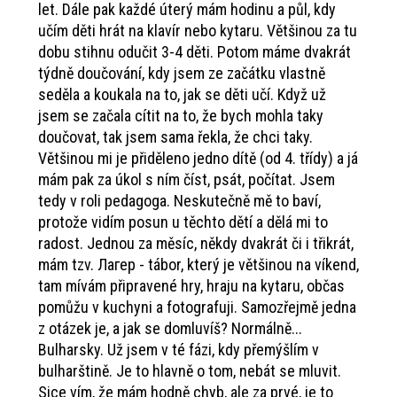
let. Dále pak každé úterý mám hodinu a půl, kdy
učím děti hrát na klavír nebo kytaru. Většinou za tu
dobu stihnu odučit 3-4 děti. Potom máme dvakrát
týdně doučování, kdy jsem ze začátku vlastně
seděla a koukala na to, jak se děti učí. Když už
jsem se začala cítit na to, že bych mohla taky
doučovat, tak jsem sama řekla, že chci taky.
Většinou mi je přiděleno jedno dítě (od 4. třídy) a já
mám pak za úkol s ním číst, psát, počítat. Jsem
tedy v roli pedagoga. Neskutečně mě to baví,
protože vidím posun u těchto dětí a dělá mi to
radost. Jednou za měsíc, někdy dvakrát či i třikrát,
mám tzv. Лагер - tábor, který je většinou na víkend,
tam mívám připravené hry, hraju na kytaru, občas
pomůžu v kuchyni a fotografuji. Samozřejmě jedna
z otázek je, a jak se domluvíš? Normálně...
Bulharsky. Už jsem v té fázi, kdy přemýšlím v
bulharštině. Je to hlavně o tom, nebát se mluvit.
Sice vím, že mám hodně chyb, ale za prvé, je to