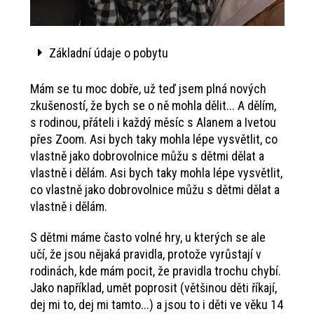
Základní údaje o pobytu
Mám se tu moc dobře, už teď jsem plná nových
zkušeností, že bych se o ně mohla dělit... A dělím,
s rodinou, přáteli i každý měsíc s Alanem a Ivetou
přes Zoom. Asi bych taky mohla lépe vysvětlit, co
vlastně jako dobrovolnice můžu s dětmi dělat a
vlastně i dělám. Asi bych taky mohla lépe vysvětlit,
co vlastně jako dobrovolnice můžu s dětmi dělat a
vlastně i dělám.
S dětmi máme často volné hry, u kterých se ale
učí, že jsou nějaká pravidla, protože vyrůstají v
rodinách, kde mám pocit, že pravidla trochu chybí.
Jako například, umět poprosit (většinou děti říkají,
dej mi to, dej mi tamto...) a jsou to i děti ve věku 14