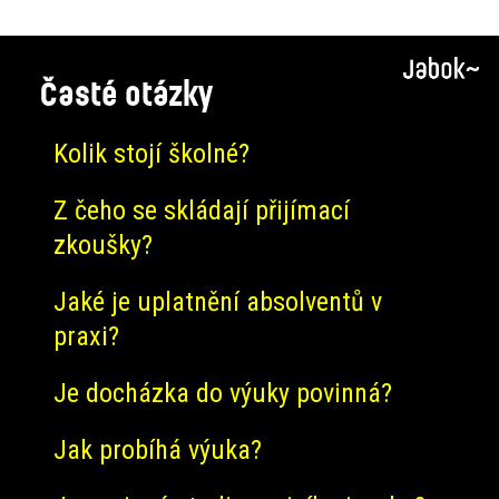
Časté otázky
Kolik stojí školné?
Z čeho se skládají přijímací
zkoušky?
Jaké je uplatnění absolventů v
praxi?
Je docházka do výuky povinná?
Jak probíhá výuka?