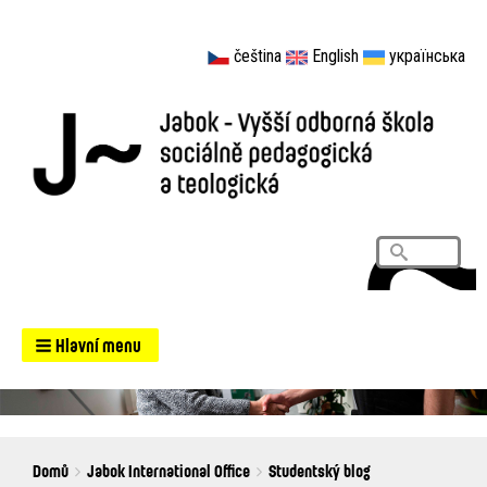
čeština
English
українська
Vyhledá
Search
Hlavní menu
Breadcrumbs
You
Domů
Jabok International Office
Studentský blog