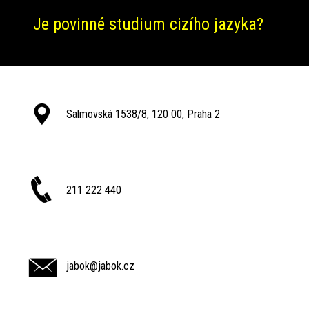
Je povinné studium cizího jazyka?
Salmovská 1538/8, 120 00, Praha 2
211 222 440
jabok@jabok.cz