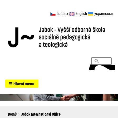
čeština
English
українська
Vyhledá
Search
Hlavní menu
Breadcrumbs
You
Domů
Jabok International Office