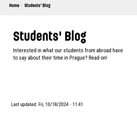
Breadcrumbs
You
Home
Students' Blog
are
here:
Students' Blog
Interested in what our students from abroad have
to say about their time in Prague? Read on!
Last updated:
Fri, 10/18/2024 - 11:41