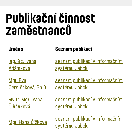
are
навіґації
here:
Publikační činnost
zaměstnanců
Jméno
Seznam publikací
Ing. Bc. Ivana
seznam publikací v Informačním
Adámková
systému Jabok
Mgr. Eva
seznam publikací v Informačním
Cerniňáková, Ph.D.
systému Jabok
RNDr. Mgr. Ivana
seznam publikací v Informačním
Čihánková
systému Jabok
seznam publikací v Informačním
Mgr. Hana Čížková
systému Jabok