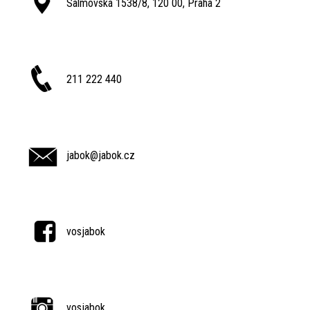
Salmovská 1538/8, 120 00, Praha 2
211 222 440
jabok@jabok.cz
vosjabok
vosjabok