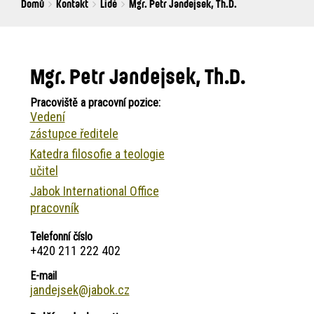
Breadcrumbs
You
Domů
Kontakt
Lidé
Mgr. Petr Jandejsek, Th.D.
are
here:
Mgr. Petr Jandejsek, Th.D.
Pracoviště a pracovní pozice:
Vedení
zástupce ředitele
Katedra filosofie a teologie
učitel
Jabok International Office
pracovník
Telefonní číslo
+420 211 222 402
E-mail
jandejsek@jabok.cz