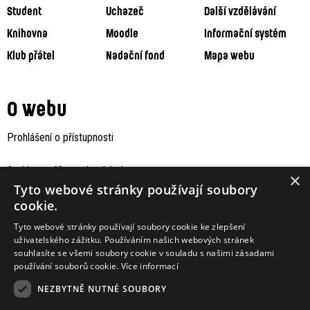
Student
Uchazeč
Další vzdělávání
Knihovna
Moodle
Informační systém
Klub přátel
Nadační fond
Mapa webu
O webu
Prohlášení o přístupnosti
Archiv staršího webu Jaboku
×
Tyto webové stránky používají soubory
cookie.
Tyto webové stránky používají soubory cookie ke zlepšení
uživatelského zážitku. Používáním našich webových stránek
souhlasíte se všemi soubory cookie v souladu s našimi zásadami
používání souborů cookie.
Více informací
NEZBYTNĚ NUTNÉ SOUBORY