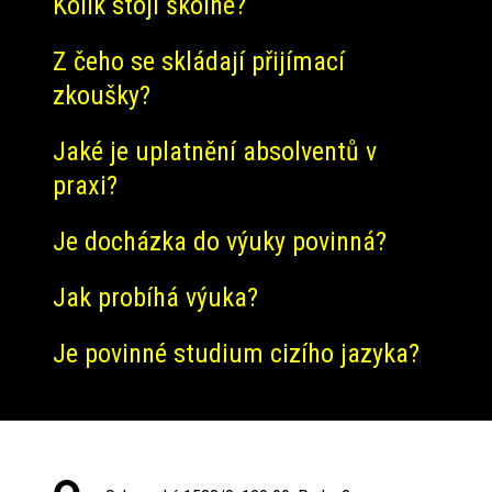
Kolik stojí školné?
Z čeho se skládají přijímací
zkoušky?
Jaké je uplatnění absolventů v
praxi?
Je docházka do výuky povinná?
Jak probíhá výuka?
Je povinné studium cizího jazyka?