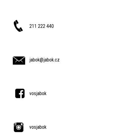
211 222 440
jabok@jabok.cz
vosjabok
vosjabok