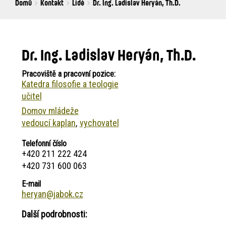
Breadcrumbs
You
Domů
Kontakt
Lidé
Dr. Ing. Ladislav Heryán, Th.D.
are
here:
Dr. Ing. Ladislav Heryán, Th.D.
Pracoviště a pracovní pozice:
Katedra filosofie a teologie
učitel
Domov mládeže
vedoucí kaplan
vychovatel
Telefonní číslo
+420 211 222 424
+420 731 600 063
E-mail
heryan@jabok.cz
Další podrobnosti: