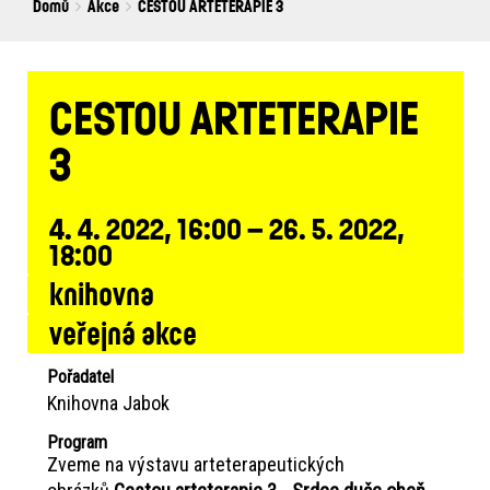
Breadcrumbs
You
Domů
Akce
CESTOU ARTETERAPIE 3
are
here:
CESTOU ARTETERAPIE
3
4. 4. 2022, 16:00 – 26. 5. 2022,
18:00
knihovna
veřejná akce
Pořadatel
Knihovna Jabok
Program
Zveme na výstavu arteterapeutických