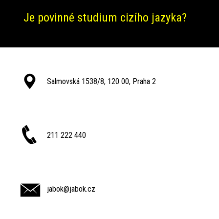
Je povinné studium cizího jazyka?
Salmovská 1538/8, 120 00, Praha 2
211 222 440
jabok@jabok.cz