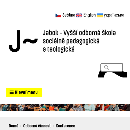
čeština
English
українська
Vyhledá
Search
Hlavní menu
Breadcrumbs
You
Domů
Odborná činnost
Konference