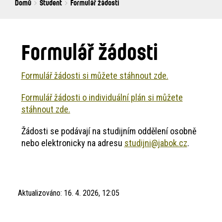
Breadcrumbs
You
Domů
Student
Formulář žádosti
are
here:
Formulář žádosti
Formulář žádosti si můžete stáhnout zde.
Formulář žádosti o individuální plán si můžete
stáhnout zde.
Žádosti se podávají na studijním oddělení osobně
nebo elektronicky na adresu
studijni@jabok.cz
.
Aktualizováno:
16. 4. 2026, 12:05