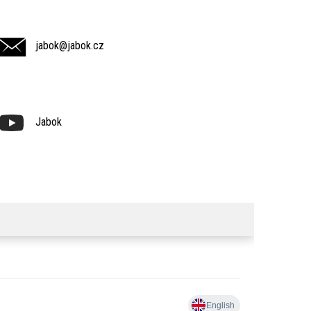
jabok@jabok.cz
Jabok