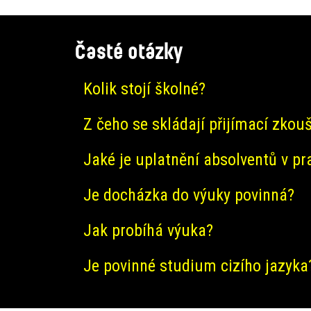
Časté otázky
Kolik stojí školné?
Z čeho se skládají přijímací zkou
Jaké je uplatnění absolventů v pr
Je docházka do výuky povinná?
Jak probíhá výuka?
Je povinné studium cizího jazyka