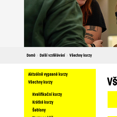
Breadcrumbs
You
Domů
Další vzdělávání
Všechny kurzy
are
here:
Hlavní
Aktuálně vypsané kurzy
Vš
navigace
Všechny kurzy
Kvalifikační kurzy
Krátké kurzy
Šablony