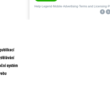
publikací
zdělávání
ační systém
webu