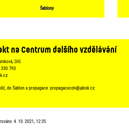
Šablony
akt na Centrum dalšího vzdělávání
ámková, DiS.
 330 793
k.cz
klíč, do Šablon a propagace:
propagacecdv@jabok.cz
izováno:
4. 10. 2021, 12:35