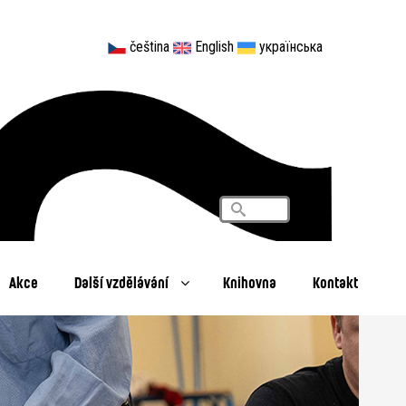
čeština
English
українська
Vyhledávání
Search
Akce
Další vzdělávání
Knihovna
Kontakt