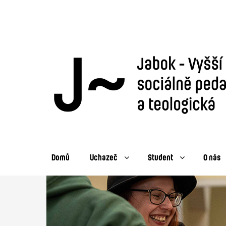
Domů
Uchazeč
Student
O nás