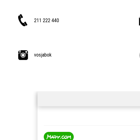
211 222 440
vosjabok