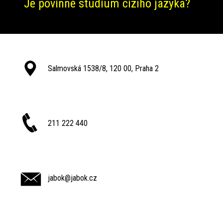
Je povinné studium cizího jazyka?
Salmovská 1538/8, 120 00, Praha 2
211 222 440
jabok@jabok.cz