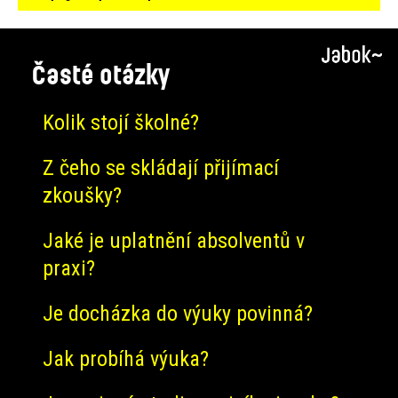
Časté otázky
Kolik stojí školné?
Z čeho se skládají přijímací
zkoušky?
Jaké je uplatnění absolventů v
praxi?
Je docházka do výuky povinná?
Jak probíhá výuka?