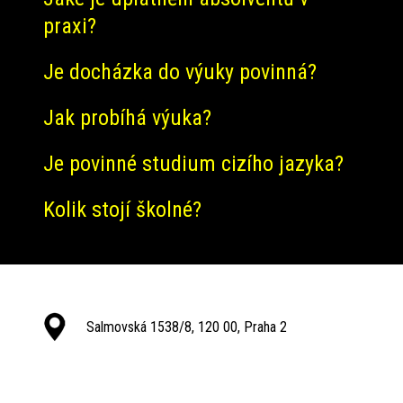
praxi?
Je docházka do výuky povinná?
Jak probíhá výuka?
Je povinné studium cizího jazyka?
Kolik stojí školné?
Salmovská 1538/8, 120 00, Praha 2