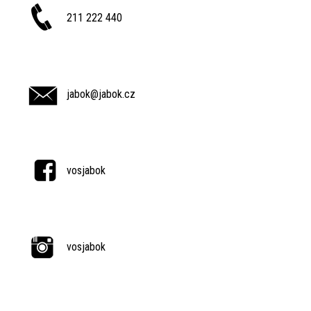
211 222 440
jabok@jabok.cz
vosjabok
vosjabok