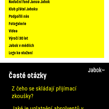
Nadační fond Janua Jabok
Klub přátel Jaboku
Podpořili nás
Fotogalerie
Videa
Výročí 30 let
Jabok v médiích
Logo ke stažení
Časté otázky
Z čeho se skládají přijímací
zkoušky?
Jaké je uplatnění absolventů v