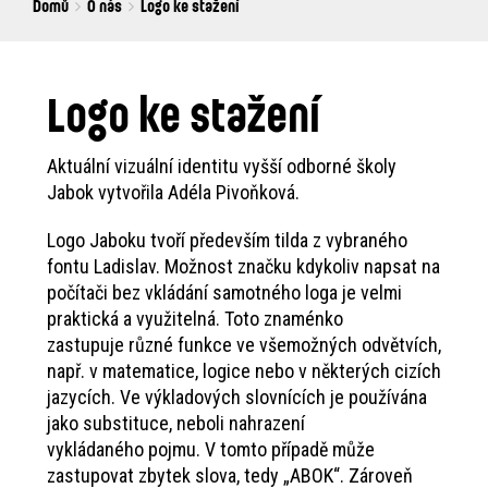
Breadcrumbs
You
Domů
O nás
Logo ke stažení
are
here:
Logo ke stažení
Aktuální vizuální identitu vyšší odborné školy
Jabok vytvořila Adéla Pivoňková.
Logo Jaboku tvoří především tilda z vybraného
fontu Ladislav. Možnost značku kdykoliv napsat na
počítači bez vkládání samotného loga je velmi
praktická a využitelná. Toto znaménko
zastupuje různé funkce ve všemožných odvětvích,
např. v matematice, logice nebo v některých cizích
jazycích. Ve výkladových slovnících je používána
jako substituce, neboli nahrazení
vykládaného pojmu. V tomto případě může
zastupovat zbytek slova, tedy „ABOK“. Zároveň