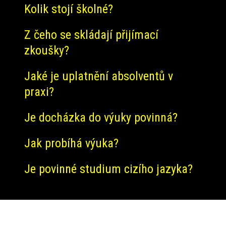
Kolik stojí školné?
Z čeho se skládají přijímací
zkoušky?
Jaké je uplatnění absolventů v
praxi?
Je docházka do výuky povinná?
Jak probíhá výuka?
Je povinné studium cizího jazyka?