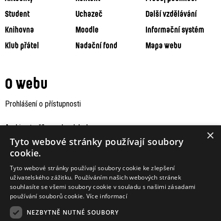
Student
Uchazeč
Další vzdělávání
Knihovna
Moodle
Informační systém
Klub přátel
Nadační fond
Mapa webu
O webu
Prohlášení o přístupnosti
Archiv staršího webu Jaboku
×
Tyto webové stránky používají soubory
cookie.
Tyto webové stránky používají soubory cookie ke zlepšení
uživatelského zážitku. Používáním našich webových stránek
souhlasíte se všemi soubory cookie v souladu s našimi zásadami
používání souborů cookie.
Více informací
NEZBYTNĚ NUTNÉ SOUBORY