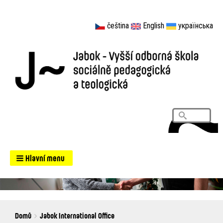
čeština
English
українська
Vyhledá
Search
Hlavní menu
Breadcrumbs
You
Domů
Jabok International Office