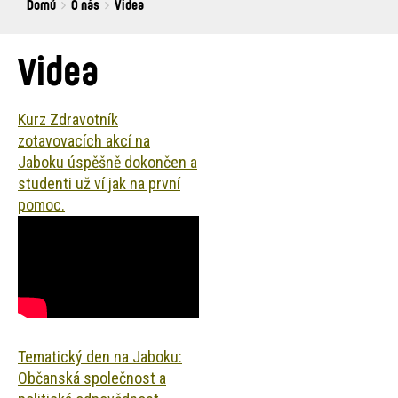
Breadcrumbs
You
Domů
O nás
Videa
are
here:
Videa
Kurz Zdravotník
zotavovacích akcí na
Jaboku úspěšně dokončen a
studenti už ví jak na první
pomoc.
Tematický den na Jaboku:
Občanská společnost a