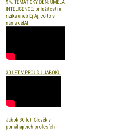
9¾. TEMATICKÝ DEN: UMĚLÁ
INTELIGENCE: příležitosti a
rizika aneb Ej Aj, co to s
náma dělAI
30 LET V PROUDU JABOKU
Jabok 30 let: Člověk v
pomáhajících profesích -