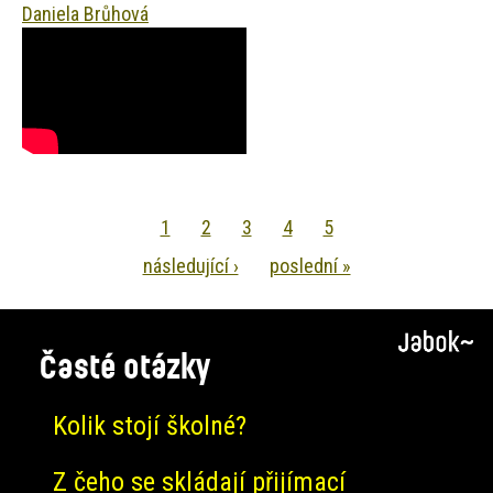
Daniela Brůhová
Pagination
Aktuální
1
Page
2
Page
3
Page
4
Page
5
stránka
Následující
následující ›
Poslední
poslední »
stránka
stránka
Časté otázky
Kolik stojí školné?
Z čeho se skládají přijímací