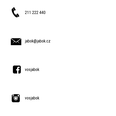
211 222 440
jabok@jabok.cz
vosjabok
vosjabok