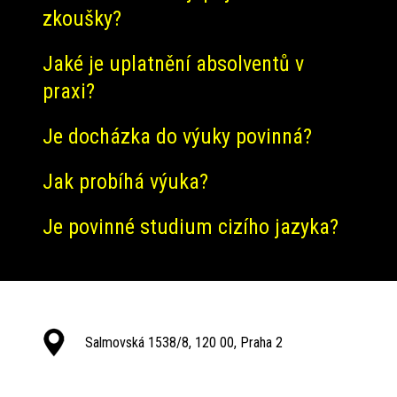
zkoušky?
Jaké je uplatnění absolventů v
praxi?
Je docházka do výuky povinná?
Jak probíhá výuka?
Je povinné studium cizího jazyka?
Salmovská 1538/8, 120 00, Praha 2