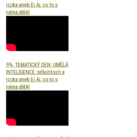
rizika aneb Ej Aj, co to s
náma dělAI
9¾. TEMATICKÝ DEN: UMĚLÁ
INTELIGENCE: příležitosti a
rizika aneb Ej Aj, co to s
náma dělAI