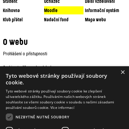
Student
Uchazeč
Další vzdělávání
Knihovna
Moodle
Informační systém
Klub přátel
Nadační fond
Mapa webu
O webu
Prohlášení o přístupnosti
Archiv staršího webu Jaboku
×
Tyto webové stránky používají soubory
cookie.
Tyto webové stránky používají soubory cookie ke zlepšení
uživatelského zážitku. Používáním našich webových stránek
souhlasíte se všemi soubory cookie v souladu s našimi zásadami
používání souborů cookie.
Více informací
NEZBYTNĚ NUTNÉ SOUBORY