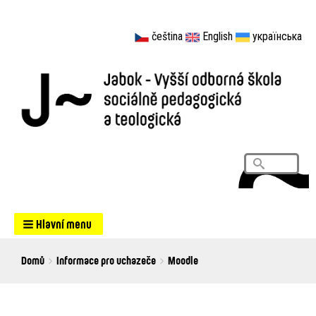
čeština
English
українська
Vyhledá
Search
Hlavní menu
Breadcrumbs
You
Domů
Informace pro uchazeče
Moodle
are
here: