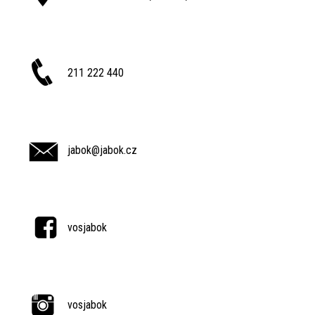
211 222 440
jabok@jabok.cz
vosjabok
vosjabok