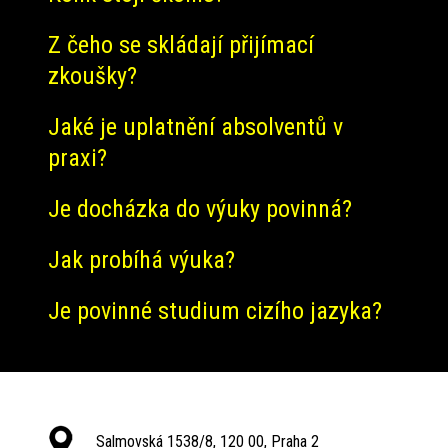
Z čeho se skládají přijímací
zkoušky?
Jaké je uplatnění absolventů v
praxi?
Je docházka do výuky povinná?
Jak probíhá výuka?
Je povinné studium cizího jazyka?
Salmovská 1538/8, 120 00, Praha 2