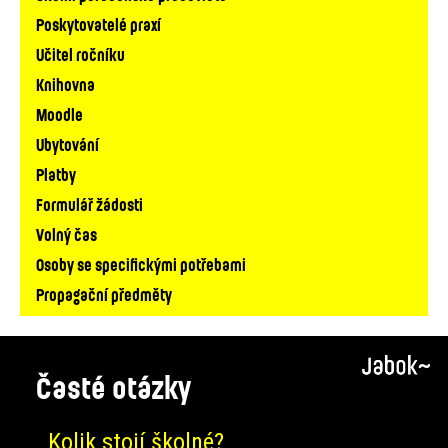
Poskytovatelé praxí
Učitel ročníku
Knihovna
Moodle
Ubytování
Platby
Formulář žádosti
Volný čas
Osoby se specifickými potřebami
Propagační předměty
Časté otázky
Kolik stojí školné?