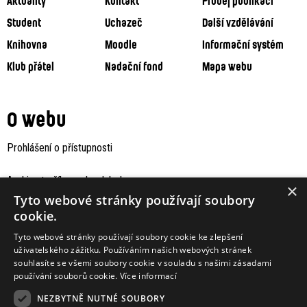
Aktuality
Kontakt
Prodej publikací
Student
Uchazeč
Další vzdělávání
Knihovna
Moodle
Informační systém
Klub přátel
Nadační fond
Mapa webu
O webu
Prohlášení o přístupnosti
Archiv staršího webu Jaboku
×
Tyto webové stránky používají soubory
cookie.
Tyto webové stránky používají soubory cookie ke zlepšení
uživatelského zážitku. Používáním našich webových stránek
souhlasíte se všemi soubory cookie v souladu s našimi zásadami
používání souborů cookie.
Více informací
NEZBYTNĚ NUTNÉ SOUBORY