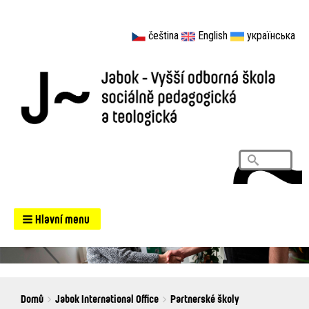
čeština
English
українська
Vyhledá
Search
Hlavní menu
Breadcrumbs
You
Domů
Jabok International Office
Partnerské školy