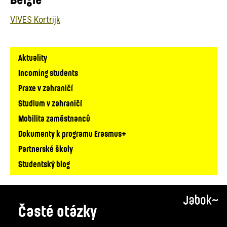
VIVES Kortrijk
Hlavní
Aktuality
navigace
Incoming students
Praxe v zahraničí
Studium v zahraničí
Mobilita zaměstnanců
Dokumenty k programu Erasmus+
Partnerské školy
Studentský blog
Časté otázky