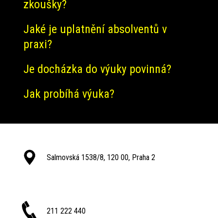
zkoušky?
Jaké je uplatnění absolventů v
praxi?
Je docházka do výuky povinná?
Jak probíhá výuka?
Salmovská 1538/8, 120 00, Praha 2
211 222 440