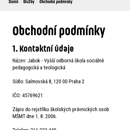
Breadcrumbs
You
Domů
Služby
Obchodní podmínky
are
here:
Obchodní podmínky
1. Kontaktní údaje
Název: Jabok - Vyšší odborná škola sociálně
pedagogická a teologická
Sídlo: Salmovská 8, 120 00 Praha 2
IČO: 45769621
Zápis do rejstříku školských právnických osob
MŠMT dne 1. 8. 2006.