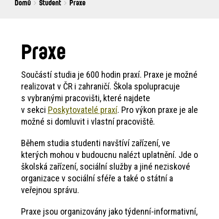
Breadcrumbs
You
Domů
Student
Praxe
are
here:
Praxe
Součástí studia je 600 hodin praxí. Praxe je možné
realizovat v ČR i zahraničí. Škola spolupracuje
s vybranými pracovišti, které najdete
v sekci
Poskytovatelé praxí
. Pro výkon praxe je ale
možné si domluvit i vlastní pracoviště.
Během studia studenti navštíví zařízení, ve
kterých mohou v budoucnu nalézt uplatnění. Jde o
školská zařízení, sociální služby a jiné neziskové
organizace v sociální sféře a také o státní a
veřejnou správu.
Praxe jsou organizovány jako týdenní-informativní,