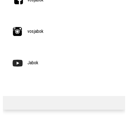
vosjabok
Jabok