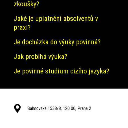
zkoušky?
Jaké je uplatnění absolventů v
praxi?
Je docházka do výuky povinná?
Jak probíhá výuka?
Je povinné studium cizího jazyka?
Salmovská 1538/8, 120 00, Praha 2