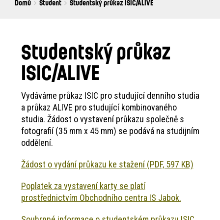
Breadcrumbs
You
Domů
Student
Studentský průkaz ISIC/ALIVE
are
here:
Studentský průkaz
ISIC/ALIVE
Vydáváme průkaz ISIC pro studující denního studia
a průkaz ALIVE pro studující kombinovaného
studia. Žádost o vystavení průkazu společně s
fotografií (35 mm x 45 mm) se podává na studijním
oddělení.
Žádost o vydání průkazu ke stažení (PDF, 597 KB)
Poplatek za vystavení karty se platí
prostřednictvím Obchodního centra IS Jabok.
Souhrnné informace o studentském průkazu ISIC