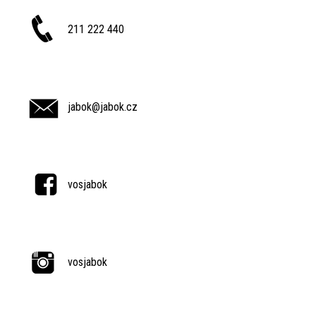
211 222 440
jabok@jabok.cz
vosjabok
vosjabok