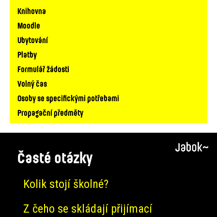
Knihovna
Moodle
Ubytování
Platby
Formulář žádosti
Volný čas
Osoby se specifickými potřebami
Propagační předměty
Časté otázky
Kolik stojí školné?
Z čeho se skládají přijímací