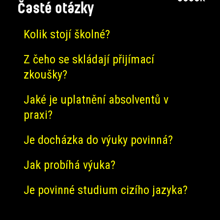
Časté otázky
Kolik stojí školné?
Z čeho se skládají přijímací
zkoušky?
Jaké je uplatnění absolventů v
praxi?
Je docházka do výuky povinná?
Jak probíhá výuka?
Je povinné studium cizího jazyka?