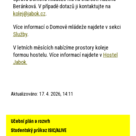
Beránková. V případě dotazů ji kontaktujte na
kolej@jabok.cz
.
Více informací o Domově mládeže najdete v sekci
Služby
.
V letních měsících nabízíme prostory koleje
formou hostelu. Více informací najdete v
Hostel
Jabok.
Aktualizováno:
17. 4. 2026, 14:11
Hlavní
Učební plán a rozvrh
navigace
Studentský průkaz ISIC/ALIVE