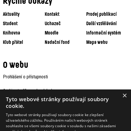
Rychlé odkazy
Aktuality
Kontakt
Prodej publikací
Student
Uchazeč
Další vzdělávání
Knihovna
Moodle
Informační systém
Klub přátel
Nadační fond
Mapa webu
O webu
Prohlášení o přístupnosti
Archiv staršího webu Jaboku
×
Tyto webové stránky používají soubory
cookie.
Tyto webové stránky používají soubory cookie ke zlepšení
uživatelského zážitku. Používáním našich webových stránek
souhlasíte se všemi soubory cookie v souladu s našimi zásadami