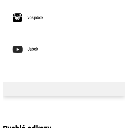
vosjabok
Jabok