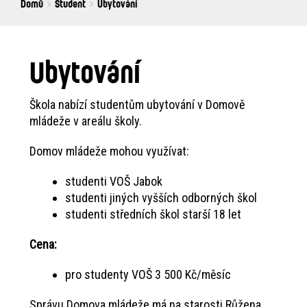
Breadcrumbs
You
Domů
Student
Ubytování
are
here:
Ubytování
Škola nabízí studentům ubytování v Domově
mládeže v areálu školy.
Domov mládeže mohou využívat:
studenti VOŠ Jabok
studenti jiných vyšších odborných škol
studenti středních škol starší 18 let
Cena:
pro studenty VOŠ 3 500 Kč/měsíc
Správu Domova mládeže má na starosti Růžena