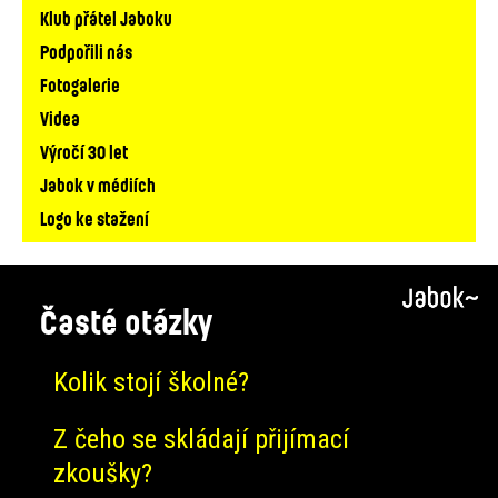
Klub přátel Jaboku
Podpořili nás
Fotogalerie
Videa
Výročí 30 let
Jabok v médiích
Logo ke stažení
Časté otázky
Kolik stojí školné?
Z čeho se skládají přijímací
zkoušky?