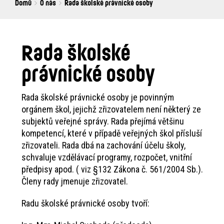
Breadcrumbs
You
Domů
O nás
Rada školské právnické osoby
are
here:
Rada školské
právnické osoby
Rada školské právnické osoby je povinným
orgánem škol, jejichž zřizovatelem není některý ze
subjektů veřejné správy. Rada přejímá většinu
kompetencí, které v případě veřejných škol přísluší
zřizovateli. Rada dbá na zachování účelu školy,
schvaluje vzdělávací programy, rozpočet, vnitřní
předpisy apod. ( viz §132 Zákona č. 561/2004 Sb.).
Členy rady jmenuje zřizovatel.
Radu školské právnické osoby tvoří: