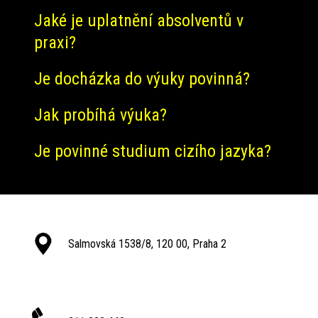
Jaké je uplatnění absolventů v
praxi?
Je docházka do výuky povinná?
Jak probíhá výuka?
Je povinné studium cizího jazyka?
Salmovská 1538/8, 120 00, Praha 2