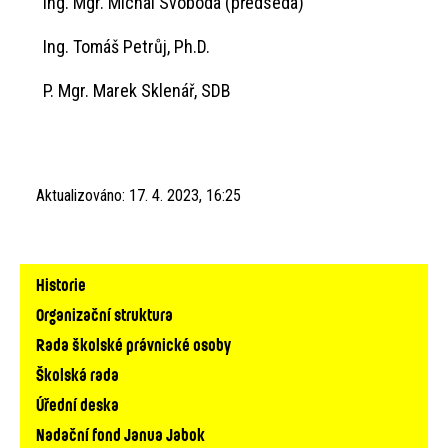
Ing. Mgr. Michal Svoboda (předseda)
Ing. Tomáš Petrůj, Ph.D.
P. Mgr. Marek Sklenář, SDB
Aktualizováno:
17. 4. 2023, 16:25
Hlavní
Historie
navigace
Organizační struktura
Rada školské právnické osoby
Školská rada
Úřední deska
Nadační fond Janua Jabok