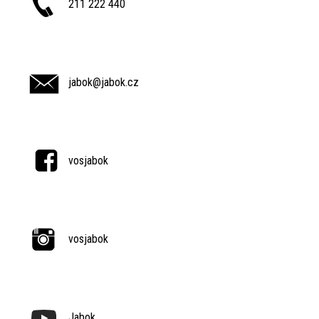
211 222 440
jabok@jabok.cz
vosjabok
vosjabok
Jabok