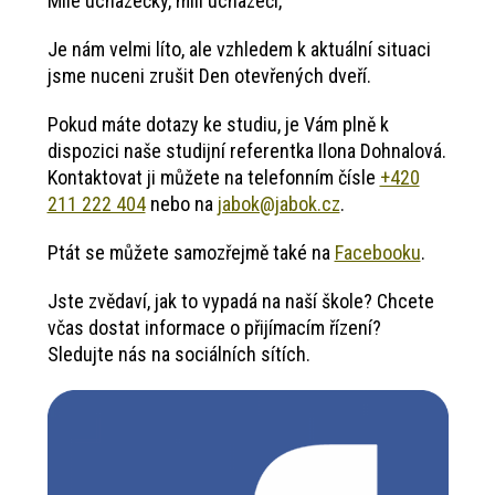
Milé uchazečky, milí uchazeči,
Je nám velmi líto, ale vzhledem k aktuální situaci
jsme nuceni zrušit Den otevřených dveří.
Pokud máte dotazy ke studiu, je Vám plně k
dispozici naše studijní referentka Ilona Dohnalová.
Kontaktovat ji můžete na telefonním čísle
+420
211 222 404
nebo na
jabok@jabok.cz
.
Ptát se můžete samozřejmě také na
Facebooku
.
Jste zvědaví, jak to vypadá na naší škole? Chcete
včas dostat informace o přijímacím řízení?
Sledujte nás na sociálních sítích.