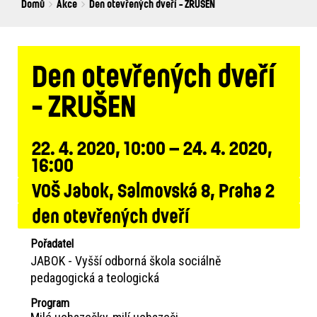
Breadcrumbs
You
Domů
Akce
Den otevřených dveří - ZRUŠEN
are
here:
Den otevřených dveří
- ZRUŠEN
22. 4. 2020, 10:00 – 24. 4. 2020,
16:00
VOŠ Jabok, Salmovská 8, Praha 2
den otevřených dveří
Pořadatel
JABOK - Vyšší odborná škola sociálně
pedagogická a teologická
Program