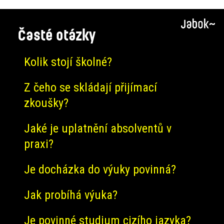
Časté otázky
Kolik stojí školné?
Z čeho se skládají přijímací
zkoušky?
Jaké je uplatnění absolventů v
praxi?
Je docházka do výuky povinná?
Jak probíhá výuka?
Je povinné studium cizího jazyka?