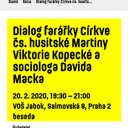
Breadcrumbs
You
Domů
Akce
Dialog farářky Církve čs. husits...
are
here:
Dialog farářky Církve
čs. husitské Martiny
Viktorie Kopecké a
sociologa Davida
Macka
20. 2. 2020, 19:30 – 21:00
VOŠ Jabok, Salmovská 8, Praha 2
beseda
Pořadatel