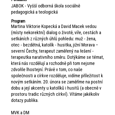
JABOK - Vyšší odborná škola sociálně
pedagogická a teologická
Program
Martina Viktorie Kopecká a David Macek vedou
(místy nekorektní) dialog o životě, víře, cestách a
setkáních z různých úhlů pohledu: muž - žena,
otec - bezdětná, katolík - husitka, jižní Morava –
severní Čechy, terapeut zaměřený na řešení -
terapeutka narativního směru. Dotýkáme se témat,
která nás rozdělují a rozhodně při tom nejsme
zdvořile lhostejní. Právě v tom, co naše
společnosti a církve rozděluje, vidíme příležitost k
novým setkáním. 20. února se zaměříme na postní
dobu a její akcenty u katolíků i husitů (a obecně v
prostoru tradic různých církví). Vítáme jakékoliv
dotazy publika.
MVK a DM