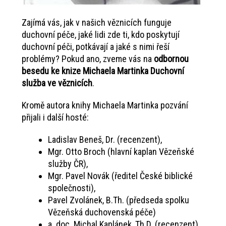
Zajímá vás, jak v našich věznicích funguje
duchovní péče, jaké lidi zde ti, kdo poskytují
duchovní péči, potkávají a jaké s nimi řeší
problémy? Pokud ano, zveme vás na
odbornou
besedu ke knize Michaela Martinka Duchovní
služba ve věznicích
.
Kromě autora knihy Michaela Martinka pozvání
přijali i další hosté:
Ladislav Beneš, Dr. (recenzent),
Mgr. Otto Broch (hlavní kaplan Vězeňské
služby ČR),
Mgr. Pavel Novák (ředitel České biblické
společnosti),
Pavel Zvolánek, B.Th. (předseda spolku
Vězeňská duchovenská péče)
a doc. Michal Kaplánek, Th.D. (recenzent),