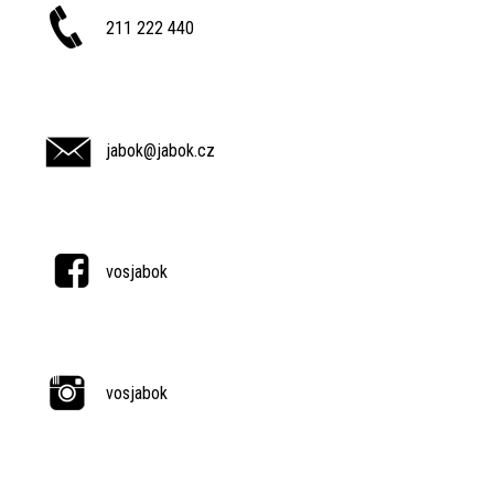
211 222 440
jabok@jabok.cz
vosjabok
vosjabok