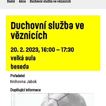
Breadcrumbs
You
Domů
Akce
Duchovní služba ve věznicích
are
here:
Duchovní služba ve
věznicích
20. 2. 2023, 16:00 – 17:30
velká aula
beseda
Pořadatel
Knihovna Jabok
Doplňující informace