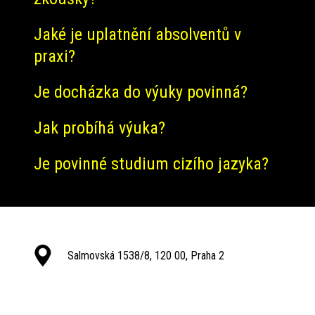
Jaké je uplatnění absolventů v
praxi?
Je docházka do výuky povinná?
Jak probíhá výuka?
Je povinné studium cizího jazyka?
Salmovská 1538/8, 120 00, Praha 2