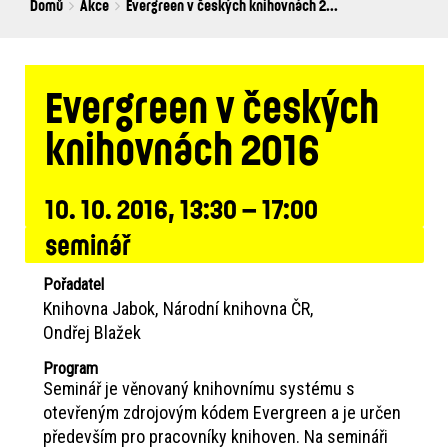
Breadcrumbs
You
Domů
Akce
Evergreen v českých knihovnách 2...
are
here:
Evergreen v českých
knihovnách 2016
10. 10. 2016, 13:30 – 17:00
seminář
Pořadatel
Knihovna Jabok
Národní knihovna ČR
Ondřej Blažek
Program
Seminář je věnovaný knihovnímu systému s
otevřeným zdrojovým kódem Evergreen a je určen
především pro pracovníky knihoven. Na semináři