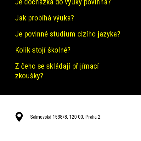
Je docházka do výuky povinná?
Jak probíhá výuka?
Je povinné studium cizího jazyka?
Kolik stojí školné?
Z čeho se skládají přijímací
zkoušky?
Salmovská 1538/8, 120 00, Praha 2