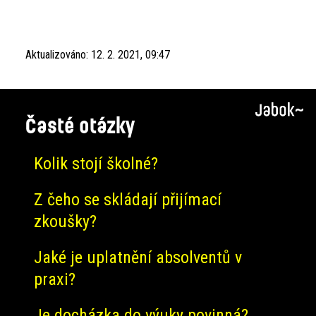
Aktualizováno:
12. 2. 2021, 09:47
Časté otázky
Kolik stojí školné?
Z čeho se skládají přijímací
zkoušky?
Jaké je uplatnění absolventů v
praxi?
Je docházka do výuky povinná?