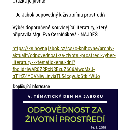
Otázka je jasná!
- Je Jabok odpovědný k životnímu prostředí?
Výběr doporučené související literatury, který
připravila Mgr. Eva Cerniňáková - NAJDEŠ
https://knihovna.jabok.cz/cs/o-knihovne/archiv-
aktualit/odpovednost-za-zivotni-prostredi-vyber-
literatury-k-tematickemu-dni?
fbclid=IwAR0ZRRcNRExuZ606AiwcMaJ-
qT1tZ4YOVNiwLinviaTL54cqwJcStkIrWUo
Doplňující informace