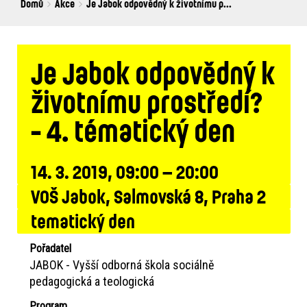
Breadcrumbs
You
Domů
Akce
Je Jabok odpovědný k životnímu p...
are
here:
Je Jabok odpovědný k
životnímu prostředí?
- 4. tématický den
14. 3. 2019, 09:00 – 20:00
VOŠ Jabok, Salmovská 8, Praha 2
tematický den
Pořadatel
JABOK - Vyšší odborná škola sociálně
pedagogická a teologická
Program