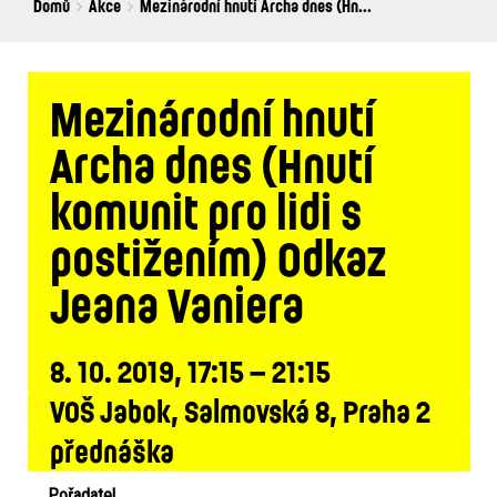
Breadcrumbs
You
Domů
Akce
Mezinárodní hnutí Archa dnes (Hn...
are
here:
Mezinárodní hnutí
Archa dnes (Hnutí
komunit pro lidi s
postižením) Odkaz
Jeana Vaniera
8. 10. 2019, 17:15 – 21:15
VOŠ Jabok, Salmovská 8, Praha 2
přednáška
Pořadatel