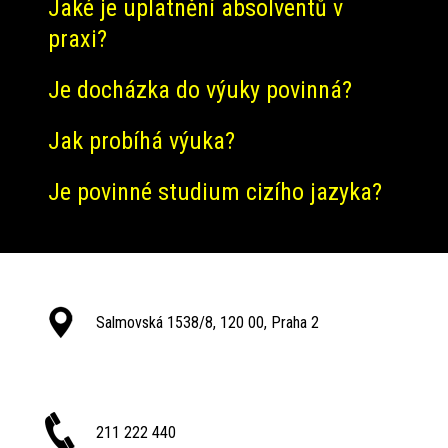
Jaké je uplatnění absolventů v
praxi?
Je docházka do výuky povinná?
Jak probíhá výuka?
Je povinné studium cizího jazyka?
Salmovská 1538/8, 120 00, Praha 2
211 222 440