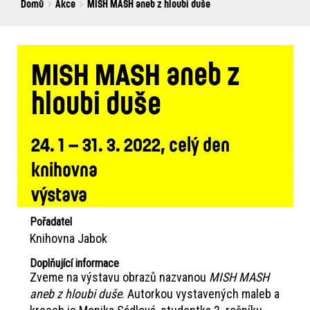
Breadcrumbs
You
Domů
Akce
MISH MASH aneb z hloubi duše
are
here:
MISH MASH aneb z
hloubi duše
24. 1 – 31. 3. 2022, celý den
knihovna
výstava
Pořadatel
Knihovna Jabok
Doplňující informace
Zveme na výstavu obrazů nazvanou
MISH MASH
aneb z hloubi duše
. Autorkou vystavených maleb a