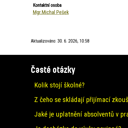
Kontaktní osoba
Mgr.Michal Pešek
Aktualizováno:
30. 6. 2026, 10:58
Časté otázky
Kolik stojí školné?
Z čeho se skládají přijímací zkou
Jaké je uplatnění absolventů v pr