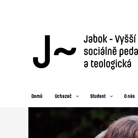
Domů
Uchazeč
Student
O nás