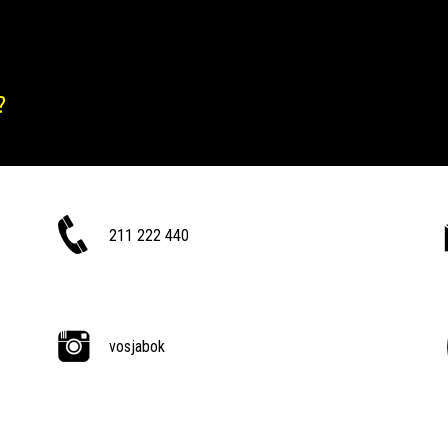
?
211 222 440
vosjabok