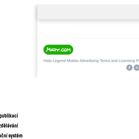
publikací
zdělávání
ační systém