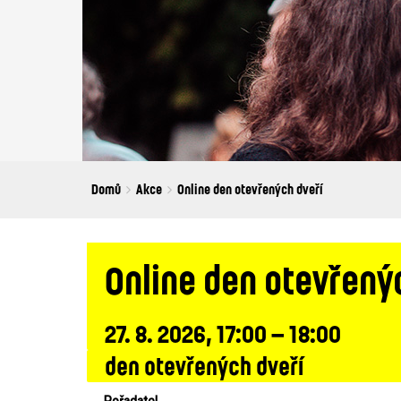
Breadcrumbs
You
Domů
Akce
Online den otevřených dveří
are
here:
Online den otevřený
27. 8. 2026, 17:00 – 18:00
den otevřených dveří