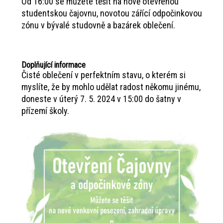
Od 16:00 se můžete těšit na nově otevřenou
studentskou čajovnu, novotou zářící odpočinkovou
zónu v bývalé studovně a bazárek oblečení.
Doplňující informace
Čisté oblečení v perfektním stavu, o kterém si
myslíte, že by mohlo udělat radost někomu jinému,
doneste v úterý 7. 5. 2024 v 15:00 do šatny v
přízemí školy.