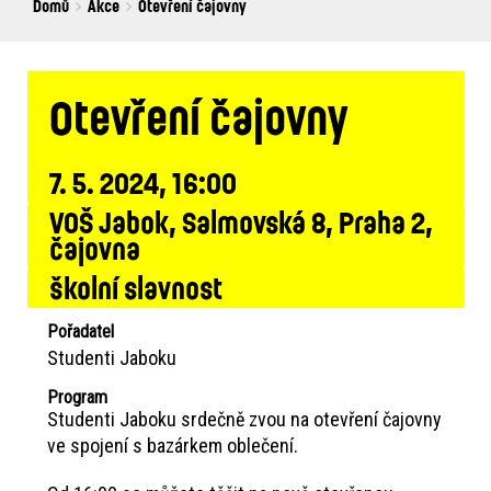
Breadcrumbs
You
Domů
Akce
Otevření čajovny
are
here:
Otevření čajovny
7. 5. 2024, 16:00
VOŠ Jabok, Salmovská 8, Praha 2
čajovna
školní slavnost
Pořadatel
Studenti Jaboku
Program
Studenti Jaboku srdečně zvou na otevření čajovny
ve spojení s bazárkem oblečení.