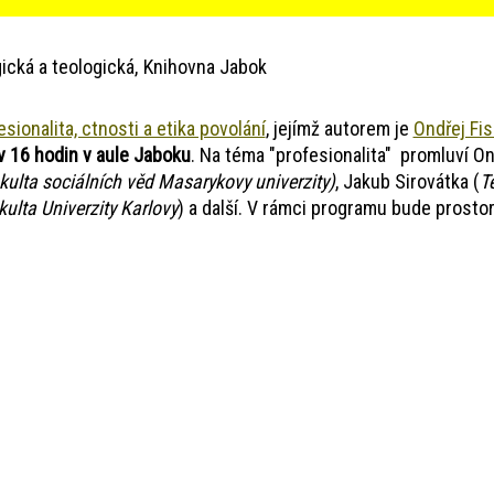
ická a teologická
Knihovna Jabok
sionalita, ctnosti a etika povolání
, jejímž autorem je
Ondřej Fi
 v 16 hodin v aule Jaboku
. Na téma "profesionalita" promluví O
ulta sociálních věd Masarykovy univerzity)
, Jakub Sirovátka (
T
ulta Univerzity Karlovy
) a další. V rámci programu bude prostor