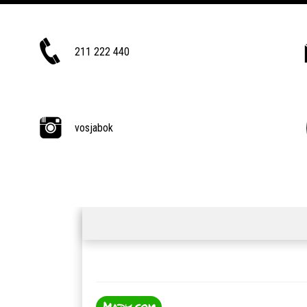
211 222 440
vosjabok