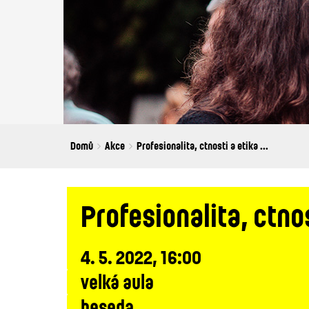
Breadcrumbs
You
Domů
Akce
Profesionalita, ctnosti a etika ...
are
here:
Profesionalita, ctno
4. 5. 2022, 16:00
velká aula
beseda