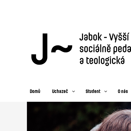
Domů
Uchazeč
Student
O nás