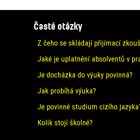
Časté otázky
Z čeho se skládají přijímací zkou
Jaké je uplatnění absolventů v pr
Je docházka do výuky povinná?
Jak probíhá výuka?
Je povinné studium cizího jazyka
Kolik stojí školné?