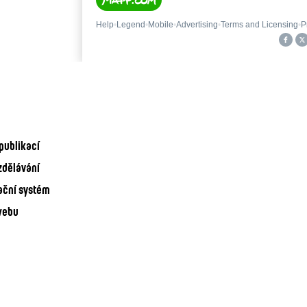
publikací
zdělávání
ační systém
webu