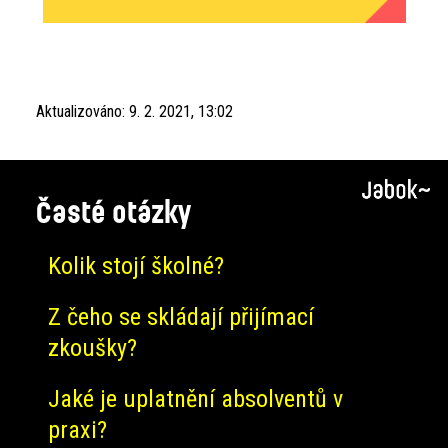
Aktualizováno:
9. 2. 2021, 13:02
Časté otázky
Kolik stojí školné?
Z čeho se skládají přijímací
zkoušky?
Jaké je uplatnění absolventů v
praxi?