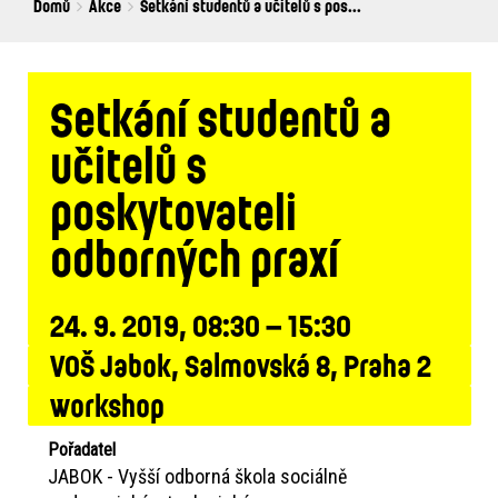
Breadcrumbs
You
Domů
Akce
Setkání studentů a učitelů s pos...
are
here:
Setkání studentů a
učitelů s
poskytovateli
odborných praxí
24. 9. 2019, 08:30 – 15:30
VOŠ Jabok, Salmovská 8, Praha 2
workshop
Pořadatel
JABOK - Vyšší odborná škola sociálně