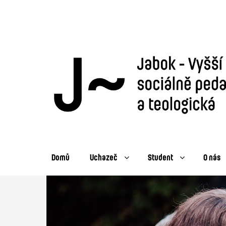
Domů
Uchazeč
Student
O nás