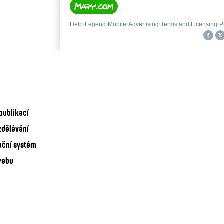
publikací
zdělávání
ační systém
webu