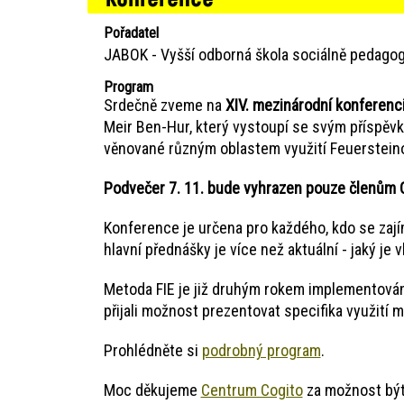
Pořadatel
JABOK - Vyšší odborná škola sociálně pedagog
Program
Srdečně zveme na
XIV. mezinárodní konferenc
Meir Ben-Hur, který vystoupí se svým příspě
věnované různým oblastem využití Feuersteino
Podvečer 7. 11. bude vyhrazen pouze členům C
Konference je určena pro každého, kdo se zajím
hlavní přednášky je více než aktuální - jaký je
Metoda FIE je již druhým rokem implementována
přijali možnost prezentovat specifika využití 
Prohlédněte si
podrobný program
.
Moc děkujeme
Centrum Cogito
za možnost být 