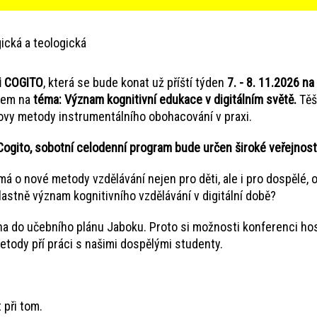
ická a teologická
i COGITO
, která se bude konat už příští týden
7. - 8. 11.2026 n
vkem na
téma: Význam kognitivní edukace v digitálním světě.
Těš
vy metody instrumentálního obohacování v praxi.
ogito, sobotní celodenní program bude určen široké veřejnost
á o nové metody vzdělávání nejen pro děti, ale i pro dospělé, 
 vlastně význam kognitivního vzdělávání v digitální době?
 do učebního plánu Jaboku. Proto si možnosti konferenci host
metody pří práci s našimi dospělými studenty.
při tom.