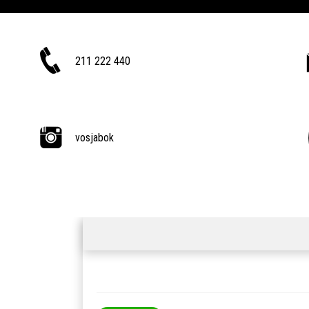
211 222 440
vosjabok