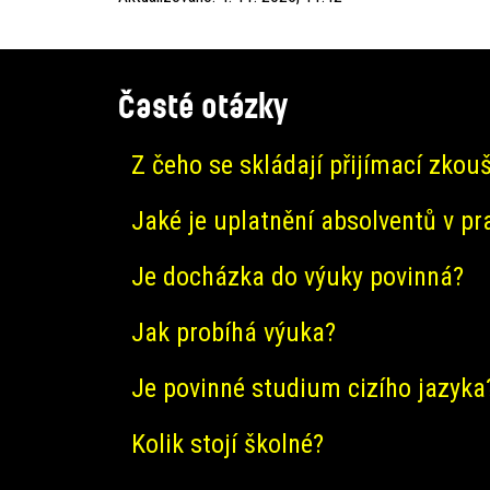
Časté otázky
Z čeho se skládají přijímací zkou
Jaké je uplatnění absolventů v pr
Je docházka do výuky povinná?
Jak probíhá výuka?
Je povinné studium cizího jazyka
Kolik stojí školné?