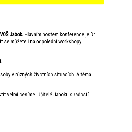
a V0Š Jabok.
Hlavním hostem konference je Dr.
it se můžete i na odpolední workshopy
i.
osoby v různých životních situacích. A téma
it velmi ceníme. Učitelé Jaboku s radostí