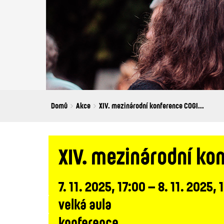
Breadcrumbs
You
Domů
Akce
XIV. mezinárodní konference COGI...
are
here:
XIV. mezinárodní ko
7. 11. 2025, 17:00 – 8. 11. 2025, 
velká aula
konference