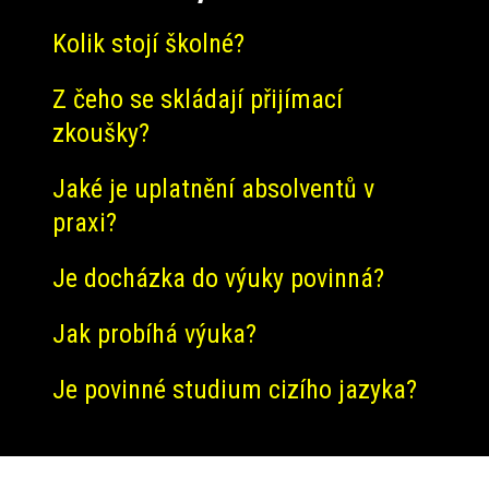
Kolik stojí školné?
Z čeho se skládají přijímací
zkoušky?
Jaké je uplatnění absolventů v
praxi?
Je docházka do výuky povinná?
Jak probíhá výuka?
Je povinné studium cizího jazyka?