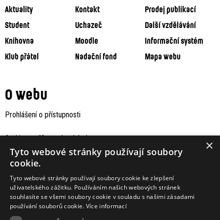
Aktuality
Kontakt
Prodej publikací
Student
Uchazeč
Další vzdělávání
Knihovna
Moodle
Informační systém
Klub přátel
Nadační fond
Mapa webu
O webu
Prohlášení o přístupnosti
Archiv staršího webu Jaboku
×
Tyto webové stránky používají soubory
cookie.
Tyto webové stránky používají soubory cookie ke zlepšení
uživatelského zážitku. Používáním našich webových stránek
souhlasíte se všemi soubory cookie v souladu s našimi zásadami
používání souborů cookie.
Více informací