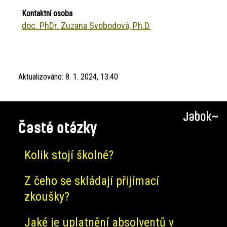
Kontaktní osoba
doc. PhDr. Zuzana Svobodová, Ph.D.
Aktualizováno:
8. 1. 2024, 13:40
Časté otázky
Kolik stojí školné?
Z čeho se skládají přijímací
zkoušky?
Jaké je uplatnění absolventů v