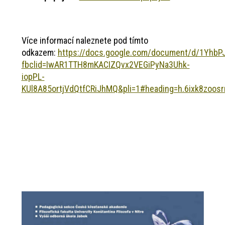
Více informací naleznete pod tímto
odkazem:
https://docs.google.com/document/d/1Yhb
fbclid=IwAR1TTH8mKACIZQvx2VEGiPyNa3Uhk-
iopPL-
KUl8A85ortjVdQtfCRiJhMQ&pli=1#heading=h.6ixk8zoosr