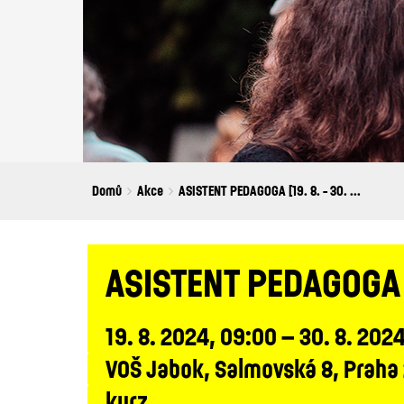
Breadcrumbs
You
Domů
Akce
ASISTENT PEDAGOGA [19. 8. - 30. ...
are
here:
ASISTENT PEDAGOGA [1
19. 8. 2024, 09:00 – 30. 8. 2024
VOŠ Jabok, Salmovská 8, Praha
kurz