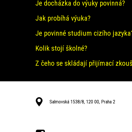
Je docházka do výuky povinná?
Jak probíhá výuka?
Je povinné studium cizího jazyka
Kolik stojí školné?
Z čeho se skládají přijímací zkou
Salmovská 1538/8, 120 00, Praha 2