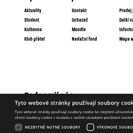
Aktuality
Kontakt
Prodej 
Student
Uchazeč
Další v
Knihovna
Moodle
Inform
Klub přátel
Nadační fond
Mapa 
Podporují nás
Tyto webové stránky používají soubory cook
Tyto webové stránky používají soubory cookie ke zlepšení uživatels
všemi soubory cookie v souladu s našimi zásadami používání soubo
NEZBYTNĚ NUTNÉ SOUBORY
VÝKONOVÉ SOUBO