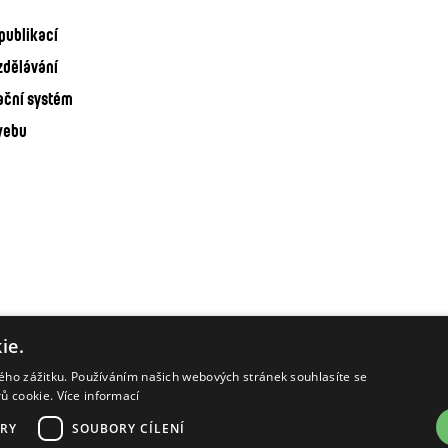
publikací
zdělávání
ační systém
webu
ie.
kého zážitku. Používáním našich webových stránek souhlasíte se
rů cookie.
Více informací
RY
SOUBORY CÍLENÍ