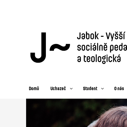
Domů
Uchazeč
Student
O nás