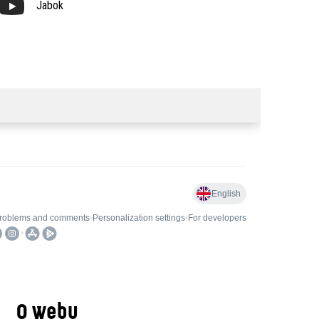
Jabok
O webu