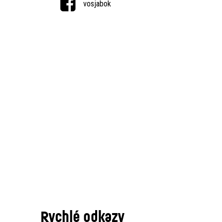
vosjabok
Rychlé odkazy