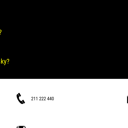
?
šky?
211 222 440