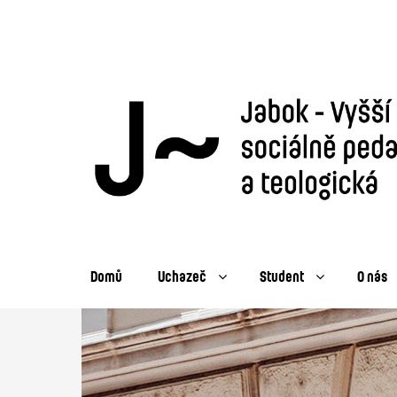
Domů
Uchazeč
Student
O nás