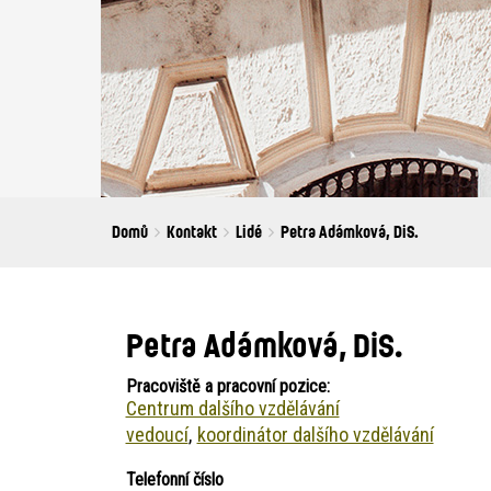
Breadcrumbs
You
Domů
Kontakt
Lidé
Petra Adámková, DiS.
are
here:
Petra Adámková, DiS.
Pracoviště a pracovní pozice:
Centrum dalšího vzdělávání
vedoucí
koordinátor dalšího vzdělávání
Telefonní číslo