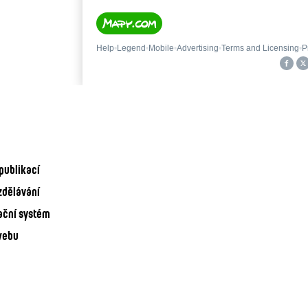
publikací
zdělávání
ační systém
webu