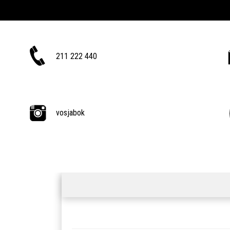
211 222 440
vosjabok