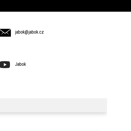
jabok@jabok.cz
Jabok