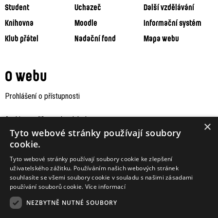
Student
Uchazeč
Další vzdělávání
Knihovna
Moodle
Informační systém
Klub přátel
Nadační fond
Mapa webu
O webu
Prohlášení o přístupnosti
Archiv staršího webu Jaboku
×
Tyto webové stránky používají soubory
cookie.
Tyto webové stránky používají soubory cookie ke zlepšení
uživatelského zážitku. Používáním našich webových stránek
souhlasíte se všemi soubory cookie v souladu s našimi zásadami
používání souborů cookie.
Více informací
NEZBYTNĚ NUTNÉ SOUBORY