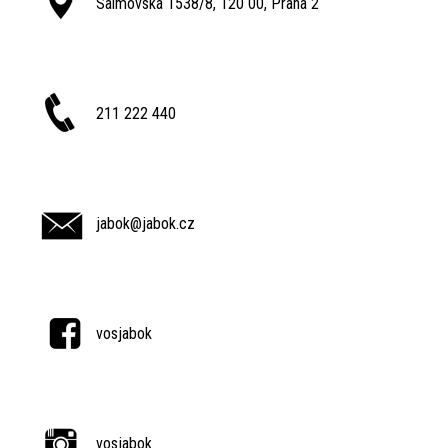
Salmovská 1538/8, 120 00, Praha 2
211 222 440
jabok@jabok.cz
vosjabok
vosjabok