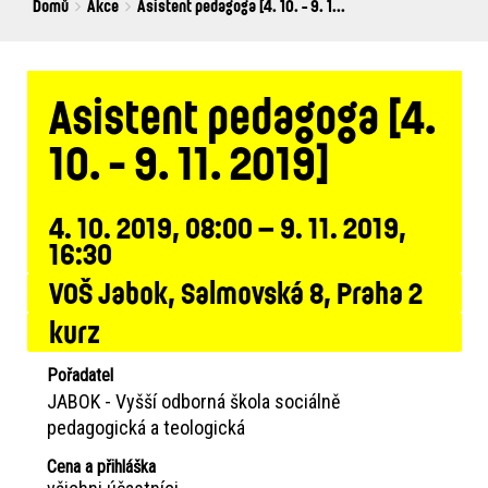
Breadcrumbs
You
Domů
Akce
Asistent pedagoga [4. 10. - 9. 1...
are
here:
Asistent pedagoga [4.
10. - 9. 11. 2019]
4. 10. 2019, 08:00 – 9. 11. 2019,
16:30
VOŠ Jabok, Salmovská 8, Praha 2
kurz
Pořadatel
JABOK - Vyšší odborná škola sociálně
pedagogická a teologická
Cena a přihláška