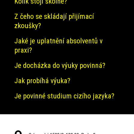
Kolik stojí školné?
Z čeho se skládají přijímací
zkoušky?
Jaké je uplatnění absolventů v
praxi?
Je docházka do výuky povinná?
Jak probíhá výuka?
Je povinné studium cizího jazyka?