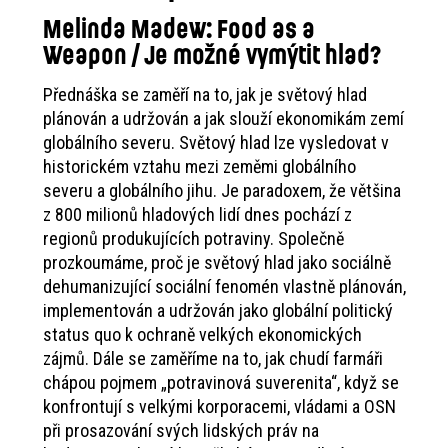
Melinda Madew: Food as a
Weapon
/
Je možné vymýtit hlad?
Přednáška se zaměří na to, jak je světový hlad
plánován a udržován a jak slouží ekonomikám zemí
globálního severu. Světový hlad lze vysledovat v
historickém vztahu mezi zeměmi globálního
severu a globálního jihu. Je paradoxem, že většina
z 800 milionů hladových lidí dnes pochází z
regionů produkujících potraviny. Společně
prozkoumáme, proč je světový hlad jako sociálně
dehumanizující sociální fenomén vlastně plánován,
implementován a udržován jako globální politický
status quo k ochraně velkých ekonomických
zájmů. Dále se zaměříme na to, jak chudí farmáři
chápou pojmem „potravinová suverenita“, když se
konfrontují s velkými korporacemi, vládami a OSN
při prosazování svých lidských práv na