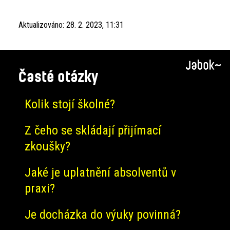
Aktualizováno:
28. 2. 2023, 11:31
Časté otázky
Kolik stojí školné?
Z čeho se skládají přijímací
zkoušky?
Jaké je uplatnění absolventů v
praxi?
Je docházka do výuky povinná?