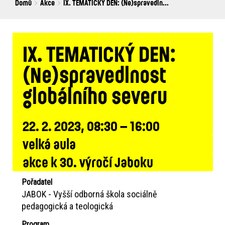
Breadcrumbs
You
Domů
Akce
IX. TEMATICKÝ DEN: (Ne)spravedln...
are
here:
IX. TEMATICKÝ DEN:
(Ne)spravedlnost
globálního severu
22. 2. 2023, 08:30 – 16:00
velká aula
akce k 30. výročí Jaboku
Pořadatel
JABOK - Vyšší odborná škola sociálně
pedagogická a teologická
Program