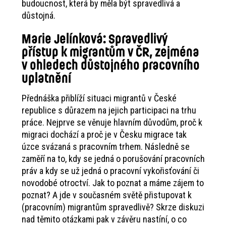
budoucnost, která by měla být spravedlivá a
důstojná.
Marie Jelínková: Spravedlivý
přístup k migrantům v ČR, zejména
v ohledech důstojného pracovního
uplatnění
Přednáška přiblíží situaci migrantů v České
republice s důrazem na jejich participaci na trhu
práce. Nejprve se věnuje hlavním důvodům, proč k
migraci dochází a proč je v Česku migrace tak
úzce svázaná s pracovním trhem. Následně se
zaměří na to, kdy se jedná o porušování pracovních
práv a kdy se už jedná o pracovní vykořisťování či
novodobé otroctví. Jak to poznat a máme zájem to
poznat? A jde v současném světě přistupovat k
(pracovním) migrantům spravedlivě? Skrze diskuzi
nad těmito otázkami pak v závěru nastíní, o co