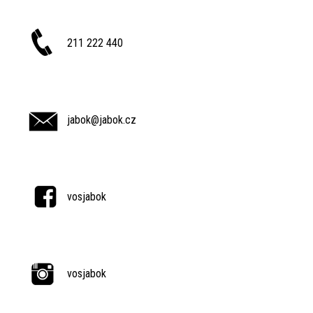
211 222 440
jabok@jabok.cz
vosjabok
vosjabok