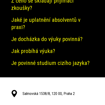
Z čeho se skládají přijímací
zkoušky?
Jaké je uplatnění absolventů v
praxi?
Je docházka do výuky povinná?
Jak probíhá výuka?
Je povinné studium cizího jazyka?
Salmovská 1538/8, 120 00, Praha 2