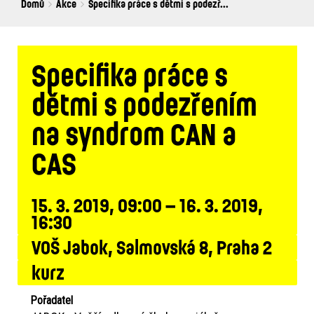
Breadcrumbs
You
Domů
Akce
Specifika práce s dětmi s podezř...
are
here:
Specifika práce s
dětmi s podezřením
na syndrom CAN a
CAS
15. 3. 2019, 09:00 – 16. 3. 2019,
16:30
VOŠ Jabok, Salmovská 8, Praha 2
kurz
Pořadatel