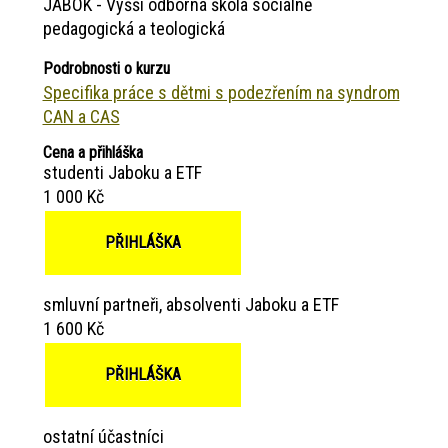
JABOK - Vyšší odborná škola sociálně
pedagogická a teologická
Podrobnosti o kurzu
Specifika práce s dětmi s podezřením na syndrom
CAN a CAS
Cena a přihláška
studenti Jaboku a ETF
1 000 Kč
PŘIHLÁŠKA
smluvní partneři, absolventi Jaboku a ETF
1 600 Kč
PŘIHLÁŠKA
ostatní účastníci