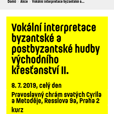
Breadcrumbs
You
Domů
Akce
Vokální interpretace byzantské a...
are
here:
Vokální interpretace
byzantské a
postbyzantské hudby
východního
křesťanství II.
8. 7. 2019, celý den
Pravoslavný chrám svatých Cyrila
a Metoděje, Resslova 9a, Praha 2
kurz