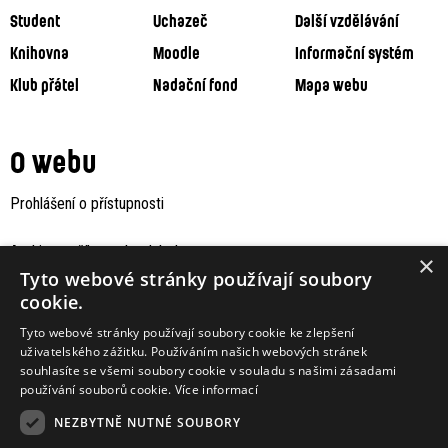
Student
Uchazeč
Další vzdělávání
Knihovna
Moodle
Informační systém
Klub přátel
Nadační fond
Mapa webu
O webu
Prohlášení o přístupnosti
Archiv staršího webu Jaboku
×
Tyto webové stránky používají soubory
cookie.
Tyto webové stránky používají soubory cookie ke zlepšení
uživatelského zážitku. Používáním našich webových stránek
souhlasíte se všemi soubory cookie v souladu s našimi zásadami
používání souborů cookie.
Více informací
NEZBYTNĚ NUTNÉ SOUBORY