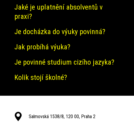
Jaké je uplatnění absolventů v
praxi?
Je docházka do výuky povinná?
Jak probíhá výuka?
Je povinné studium cizího jazyka?
Kolik stojí školné?
Salmovská 1538/8, 120 00, Praha 2