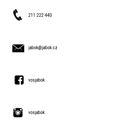
211 222 440
jabok@jabok.cz
vosjabok
vosjabok