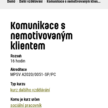
Breadcrumbs
You
Domů
Další vzdělávání
Komunikace s nemotivovaným klien...
are
here:
Komunikace s
nemotivovaným
klientem
Rozsah
16 hodin
Akreditace
MPSV A2020/0051-SP/PC
Typ kurzu
kurz dalšího vzdělávání
Komu je kurz určen
sociální pracovník