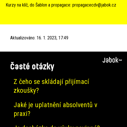
Kurzy na klíč, do Šablon a propagace:
propagacecdv@jabok.cz
Aktualizováno:
16. 1. 2023, 17:49
Časté otázky
Z čeho se skládají přijímací
zkoušky?
Jaké je uplatnění absolventů v
praxi?