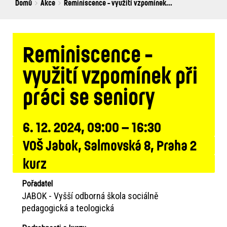
Breadcrumbs
You
Domů
Akce
Reminiscence - využití vzpomínek...
are
here:
Reminiscence -
využití vzpomínek při
práci se seniory
6. 12. 2024, 09:00 – 16:30
VOŠ Jabok, Salmovská 8, Praha 2
kurz
Pořadatel
JABOK - Vyšší odborná škola sociálně
pedagogická a teologická