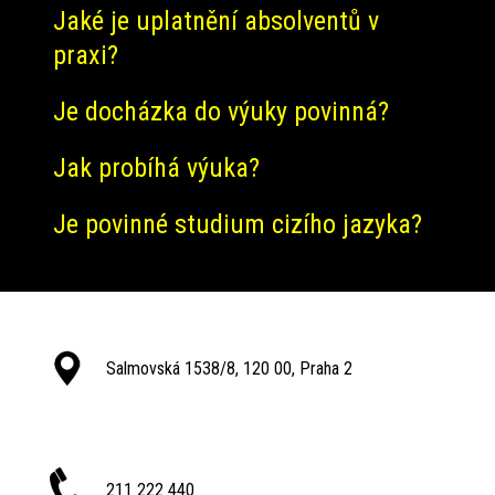
Jaké je uplatnění absolventů v
praxi?
Je docházka do výuky povinná?
Jak probíhá výuka?
Je povinné studium cizího jazyka?
Salmovská 1538/8, 120 00, Praha 2
211 222 440