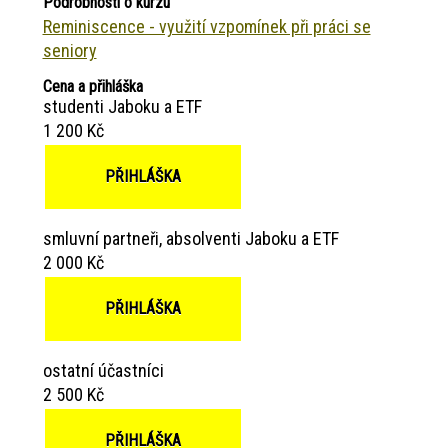
Podrobnosti o kurzu
Reminiscence - využití vzpomínek při práci se
seniory
Cena a přihláška
studenti Jaboku a ETF
1 200 Kč
PŘIHLÁŠKA
smluvní partneři, absolventi Jaboku a ETF
2 000 Kč
PŘIHLÁŠKA
ostatní účastníci
2 500 Kč
PŘIHLÁŠKA