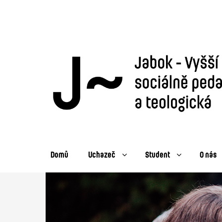
Domů
Uchazeč
Student
O nás