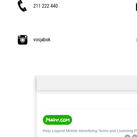
211 222 440
vosjabok