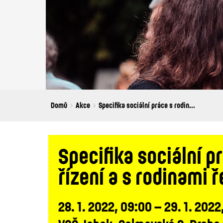
Breadcrumbs
You
Domů
Akce
Specifika sociální práce s rodin...
are
here:
Specifika sociální 
řízení a s rodinami 
28. 1. 2022, 09:00 – 29. 1. 2022