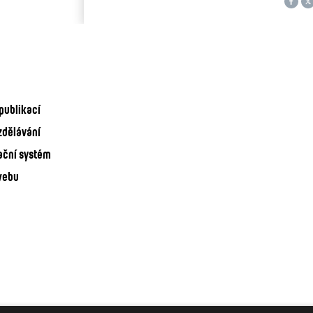
publikací
zdělávání
ační systém
webu