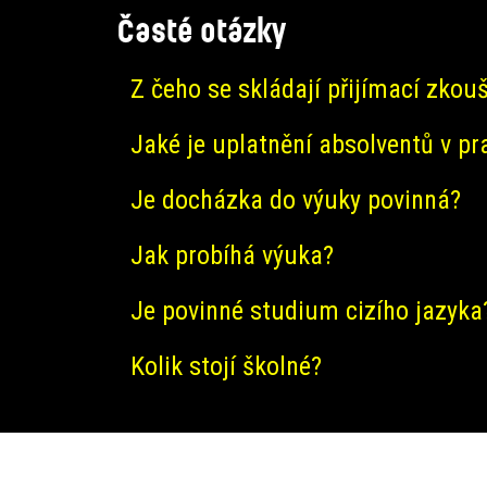
Časté otázky
Z čeho se skládají přijímací zkou
Jaké je uplatnění absolventů v pr
Je docházka do výuky povinná?
Jak probíhá výuka?
Je povinné studium cizího jazyka
Kolik stojí školné?