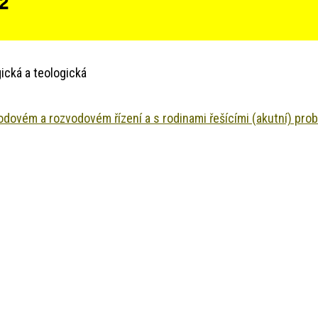
 2
ická a teologická
odovém a rozvodovém řízení a s rodinami řešícími (akutní) pro